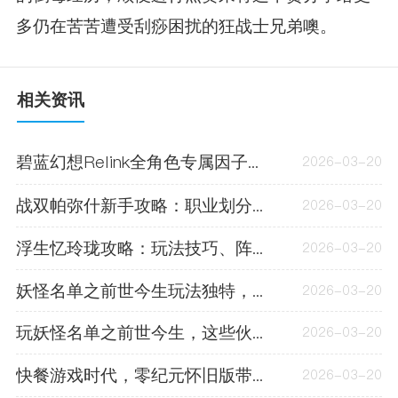
多仍在苦苦遭受刮痧困扰的狂战士兄弟噢。
相关资讯
碧蓝幻想Relink全角色专属因子效果，你知道几个？
2026-03-20
战双帕弥什新手攻略：职业划分与战双帕弥什薇拉瑰丽意识共鸣搭配
2026-03-20
浮生忆玲珑攻略：玩法技巧、阵容搭配及前期注意事项
2026-03-20
妖怪名单之前世今生玩法独特，四大后宫登场，预约开启
2026-03-20
玩妖怪名单之前世今生，这些伙伴羁绊阵容搭配攻略要知道
2026-03-20
快餐游戏时代，零纪元怀旧版带你重温经典玩法与精彩剧情
2026-03-20