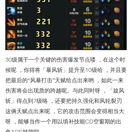
30级属于一个关键的伤害爆发节点喽 ，在这个时
候呢 ，你得将「暴风斩」提升至10级哈 ，并且要
把最后的“风暴打击”天赋给点出来哟 ，如此一来
伤害将会出现质的跨越呢。与此同时呀 ，「旋风
斩」得点到7级咯 ，还要把持久强化和风轮裂刃
这俩天赋点出来呢 ，它的攻击范围会变得相当大
呀 ，能够当作一个用以填补技能CD空窗期的出
色AOE技能哒。