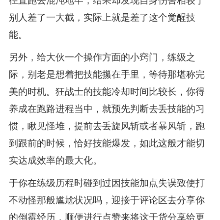
径直跑去混沌地牢，结果却发现自身伤害相较于
别人差了一大截，实际上就是差了这个觉醒技
能。
另外，给大伙一个操作方面的小窍门，练级之
际，别老是想着把技能攥在手里，等待那堪称完
美的时机。狂战士的技能冷却时间比较长，你得
养成在跑路进程当中，就预先判断去丢技能的习
惯，瞅见怪堆，提前去丢旋风斩或者暴风斩，跑
到跟前的时候，恰好技能爆发，如此这般才能切
实达成效率的最大化。
于你在练级历程时碰到过因技能加点失误致使打
不动怪那般尴尬状况吗，迎接于评论区去分享你
的倒霉经历，顺便进行点赞来将这干货分享给更