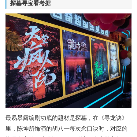
探墓寻宝看考据
最易暴露编剧功底的题材是探墓，在《寻龙诀》
里，陈坤所饰演的胡八一每次念口诀时，对应的