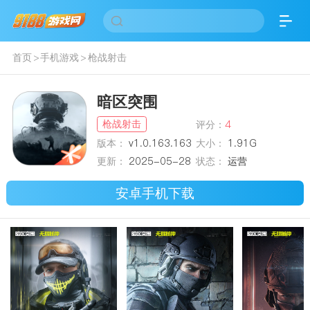
首页
>
手机游戏
>
枪战射击
暗区突围
枪战射击
评分：
4
版本：
v1.0.163.163
大小：
1.91G
更新：
2025-05-28
状态：
运营
安卓手机下载