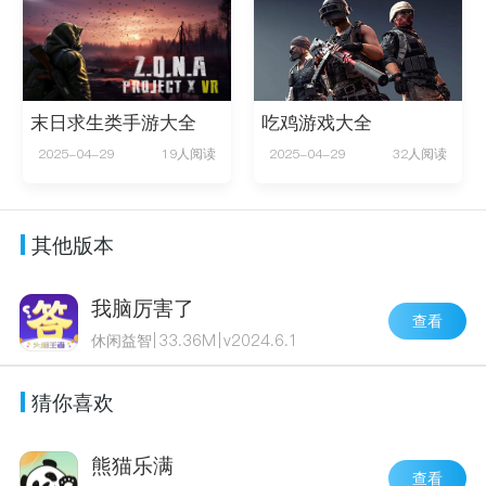
末日求生类手游大全
吃鸡游戏大全
2025-04-29
19人阅读
2025-04-29
32人阅读
其他版本
我脑厉害了
查看
休闲益智
|
33.36M
|
v2024.6.1
猜你喜欢
熊猫乐满
查看