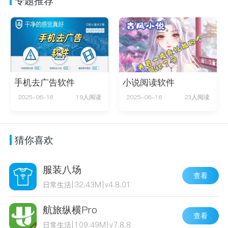
专题推荐
手机去广告软件
小说阅读软件
2025-06-18
19人阅读
2025-06-16
23人阅读
猜你喜欢
服装八场
查看
日常生活
|
32.43M
|
v4.8.01
航旅纵横Pro
查看
日常生活
|
109.49M
|
v7.8.8