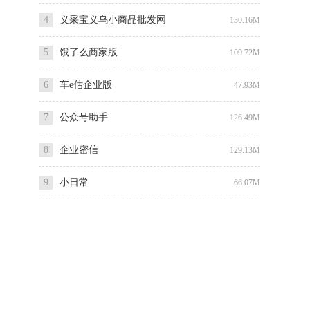
4
义采宝义乌小商品批发网
130.16M
5
饿了么商家版
109.72M
6
车e估企业版
47.93M
7
公众号助手
126.49M
8
企业密信
129.13M
9
小日常
66.07M