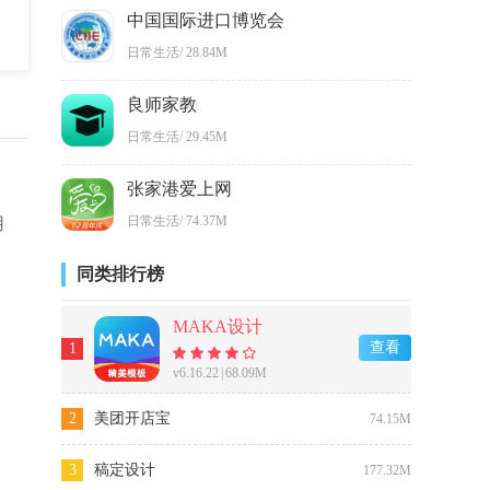
中国国际进口博览会
日常生活
/
28.84M
良师家教
日常生活
/
29.45M
张家港爱上网
日常生活
/
74.37M
用
同类排行榜
MAKA设计
查看
1
v6.16.22
|
68.09M
2
美团开店宝
74.15M
3
稿定设计
177.32M